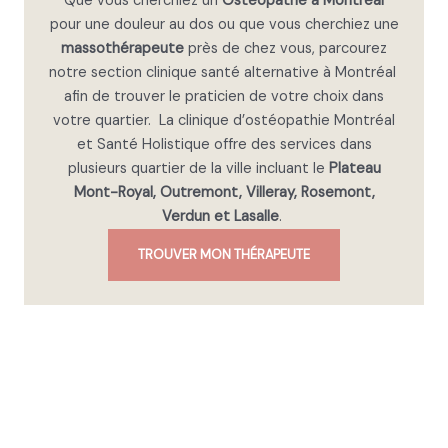
Que vous cherchiez un
Ostéopathe à Montréal
rec
pour une douleur au dos ou que vous cherchiez une
om
massothérapeute
près de chez vous, parcourez
ma
notre section clinique santé alternative à Montréal
nde
afin de trouver le praticien de votre choix dans
.
votre quartier. La clinique d’ostéopathie Montréal
et Santé Holistique offre des services dans
plusieurs quartier de la ville incluant le
Plateau
Mont-Royal, Outremont, Villeray, Rosemont,
Verdun et Lasalle
.
TROUVER MON THÉRAPEUTE