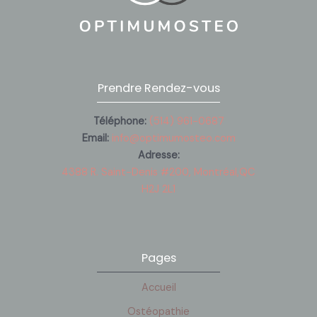
Prendre Rendez-vous
Téléphone:
(514) 961-0687
Email:
info@optimumosteo.com
Adresse:
4388 R. Saint-Denis #200, Montréal,QC
H2J 2L1
Pages
Accueil
Ostéopathie