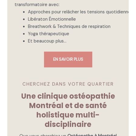
qui 
transformatoire avec:
s'es
Approches pour relâcher les tensions quotidiennes.
t 
Libératon Émotionnelle
trou
Breathwork & Techniques de respiration
ver 
Yoga thérapeutique
les 
Et beaucoup plus…
ten
sion
EN SAVOIR PLUS
s et 
les 
trait
er 
CHERCHEZ DANS VOTRE QUARTIER
effic
Une clinique ostéopathie
ace
Montréal et de santé
me
nt. 
holistique multi-
Je 
disciplinaire
vou
s le 