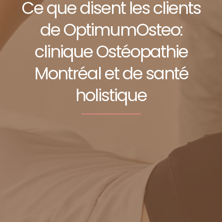
Ce que disent les clients
de OptimumOsteo:
clinique Ostéopathie
Montréal et de santé
holistique
laura colleu
Yan Rosa
Claire Land
C
22:33 11 Nov 24
13:26 07 Nov 24
15:46 02 Nov
17