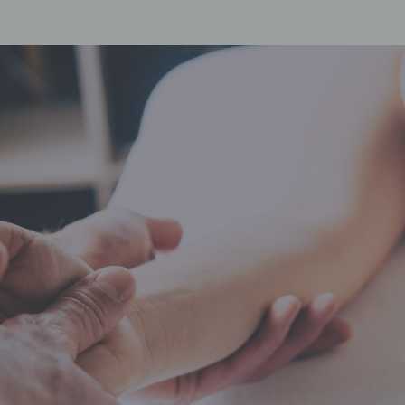
QUESTIONS?
Si vous avez des questions concernant les
services d’ostéopathie Montréal, de
coaching en approche holistique en ligne ou
pour les autres services de notre clinique
santé & thérapies alternatives, consultez la
section ci-dessous ou contactez nous
directement!
CONTACTEZ NOUS