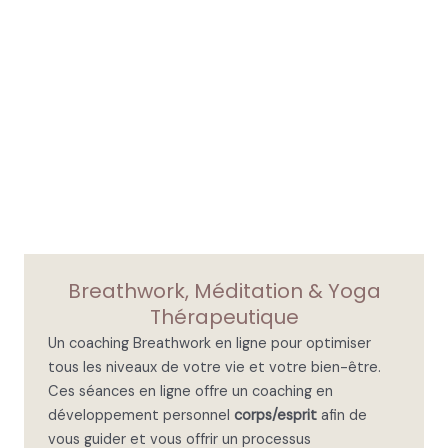
sso
al!!!
thér
ape
ute 
fait 
de 
lui 
un 
ost
éop
ath
e 
Breathwork, Méditation & Yoga
ave
c 
Thérapeutique
une 
Un coaching Breathwork en ligne pour optimiser
mai
tous les niveaux de votre vie et votre bien-être.
n 
Ces séances en ligne offre un coaching en
plei
développement personnel
corps/esprit
afin de
nne 
vous guider et vous offrir un processus