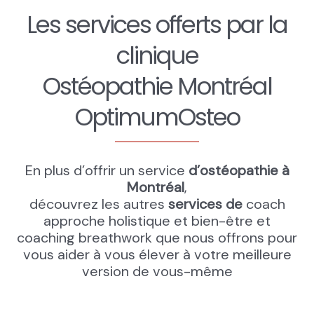
tes 
ner 
sur 
Les services offerts par la
soin
plus
la 
s.
ieur
san
clinique
s 
té! 
Ostéopathie Montréal
fois 
Je 
des 
vou
OptimumOsteo
trait
s le 
em
rec
ent
om
s 
ma
En plus d’offrir un service
d’ostéopathie à
d'ur
nde
Montréal
,
gen
! 
découvrez les autres
services de
coach
ce. 
Ost
approche holistique et bien-être et
Son 
éop
coaching breathwork que nous offrons pour
tou
ath
vous aider à vous élever à votre meilleure
ché 
e 
version de vous-même
de 
Mo
ma
ntré