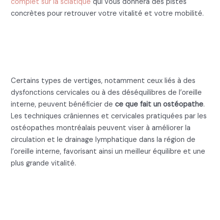
complet sur la sciatique
qui vous donnera des pistes
concrètes pour retrouver votre vitalité et votre mobilité.
Ce que fait un ostéopathe pour
les vertiges et troubles de
l’équilibre
Certains types de vertiges, notamment ceux liés à des
dysfonctions cervicales ou à des déséquilibres de l’oreille
interne, peuvent bénéficier de
ce que fait un ostéopathe
.
Les techniques crâniennes et cervicales pratiquées par les
ostéopathes montréalais peuvent viser à améliorer la
circulation et le drainage lymphatique dans la région de
l’oreille interne, favorisant ainsi un meilleur équilibre et une
plus grande vitalité.
Ce que fait un ostéopathe :
L’accompagnement du