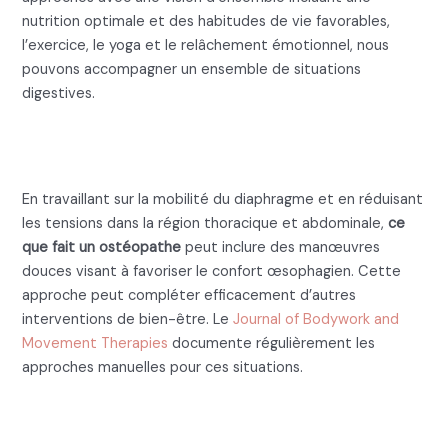
nutrition optimale et des habitudes de vie favorables,
l’exercice, le yoga et le relâchement émotionnel, nous
pouvons accompagner un ensemble de situations
digestives.
Ce que fait un ostéopathe pour le
reflux gastro-œsophagien
En travaillant sur la mobilité du diaphragme et en réduisant
les tensions dans la région thoracique et abdominale,
ce
que fait un ostéopathe
peut inclure des manœuvres
douces visant à favoriser le confort œsophagien. Cette
approche peut compléter efficacement d’autres
interventions de bien-être. Le
Journal of Bodywork and
Movement Therapies
documente régulièrement les
approches manuelles pour ces situations.
Ce que fait un ostéopathe pour le
syndrome du côlon irritable