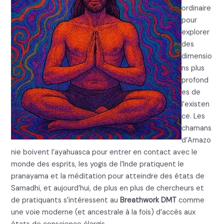
ordinaire
pour
explorer
des
dimensio
ns plus
profond
es de
l’existen
ce. Les
chamans
d’Amazo
nie boivent l’ayahuasca pour entrer en contact avec le
monde des esprits, les yogis de l’Inde pratiquent le
pranayama et la méditation pour atteindre des états de
Samadhi, et aujourd’hui, de plus en plus de chercheurs et
de pratiquants s’intéressent au
Breathwork DMT
comme
une voie moderne (et ancestrale à la fois) d’accès aux