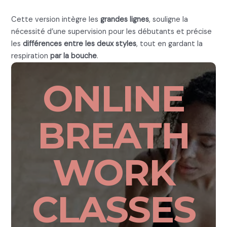
Cette version intègre les
grandes lignes
, souligne la
nécessité d’une supervision pour les débutants et précise
les
différences entre les deux styles
, tout en gardant la
respiration
par la bouche
.
ONLINE
BREATH
WORK
CLASSES