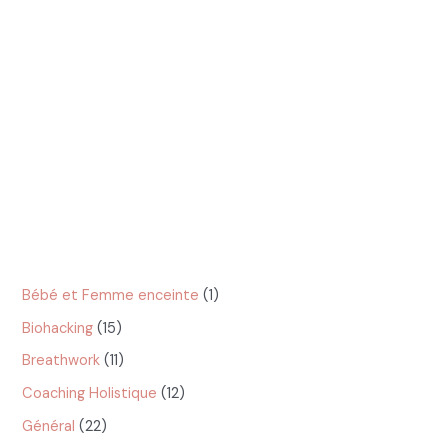
Liberation Emotionnelle Somatique : Liberer les Emotions
Stockees dans les Tissus
Jeune Intermittent : Bienfaits et Pratiques pour votre
Bien-être
Categories
Catégories
Bébé et Femme enceinte
(1)
Biohacking
(15)
Breathwork
(11)
Coaching Holistique
(12)
Général
(22)