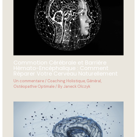
Commotion Cérébrale et Barrière
Hémato-Encéphalique : Comment
Réparer Votre Cerveau Naturellement
Un commentaire
/
Coaching Holistique
,
Général
,
Ostéopathie Optimale
/ By
Janeck Olczyk