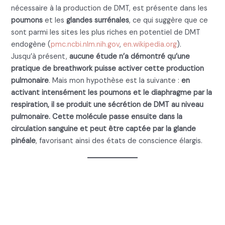
nécessaire à la production de DMT, est présente dans les
poumons
et les
glandes surrénales
, ce qui suggère que ce
sont parmi les sites les plus riches en potentiel de DMT
endogène (
pmc.ncbi.nlm.nih.gov
,
en.wikipedia.org
).
Jusqu’à présent,
aucune étude n’a démontré qu’une
pratique de breathwork puisse activer cette production
pulmonaire
. Mais mon hypothèse est la suivante :
en
activant intensément les poumons et le diaphragme par la
respiration, il se produit une sécrétion de DMT au niveau
pulmonaire. Cette molécule passe ensuite dans la
circulation sanguine et peut être captée par la glande
pinéale
, favorisant ainsi des états de conscience élargis.
2. Breathwork DMT et
Samadhi : une voie
ancestrale de conscience