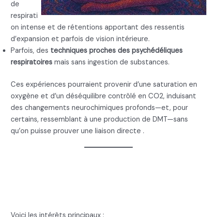
de
respirati
on intense et de rétentions apportant des ressentis
d’expansion et parfois de vision intérieure.
Parfois, des
techniques proches des psychédéliques
respiratoires
mais sans ingestion de substances.
Ces expériences pourraient provenir d’une saturation en
oxygène et d’un déséquilibre contrôlé en CO2, induisant
des changements neurochimiques profonds—et, pour
certains, ressemblant à une production de DMT—sans
qu’on puisse prouver une liaison directe .
7. Breathwork DMT : à quoi
ça sert ?
Voici les intérêts principaux :