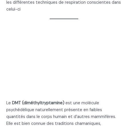
les différentes techniques de respiration conscientes dans
celui-ci
Breathwork DMT :
introduction aux états
modifiés de
conscience
Le
DMT (diméthyltryptamine)
est une molécule
psychédélique naturellement présente en faibles
quantités dans le corps humain et d’autres mammifères.
Elle est bien connue des traditions chamaniques,