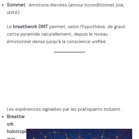
Sommet
: émotions élevées (amour inconditionnel, joie,
unité).
Le
breathwork DMT
permet, selon l’hypothèse, de gravir
cette pyramide naturellement, depuis le niveau
émotionnel dense jusqu’à la conscience unifiée.
6. Breathwork DMT en
pratique : comment cela
fonctionne-t-il ?
Les expériences signalées par les pratiquants incluent :
Breathw
ork
holotropi