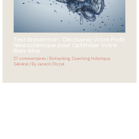
Test Braverman : Découvrez Votre Profil
Neurochimique pour Optimiser Votre
Bien-être
27 commentaires
/
Biohacking
,
Coaching Holistique
,
Général
/ By
Janeck Olczyk
Derniers articles
Recent articles
Jeune Intermittent 16/8 : Guide Complet pour Optimiser
votre Vitalité Metabolique