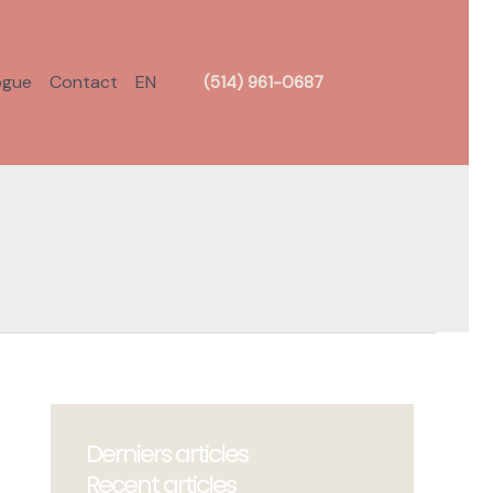
FR
ogue
Contact
EN
(514) 961-0687
EN
Derniers articles
Recent articles