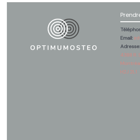
Prendr
Télépho
Email:
in
Adresse
4388 R. 
Montréa
H2J 2L1