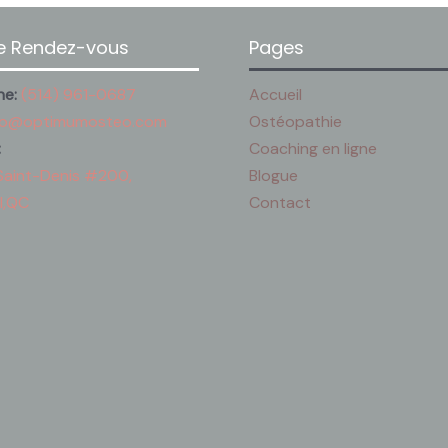
e Rendez-vous
Pages
ne:
(514) 961-0687
Accueil
fo@optimumosteo.com
Ostéopathie
:
Coaching en ligne
Saint-Denis #200,
Blogue
l,QC
Contact