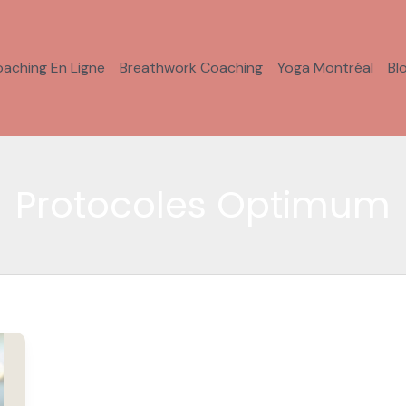
aching En Ligne
Breathwork Coaching
Yoga Montréal
Bl
Protocoles Optimum