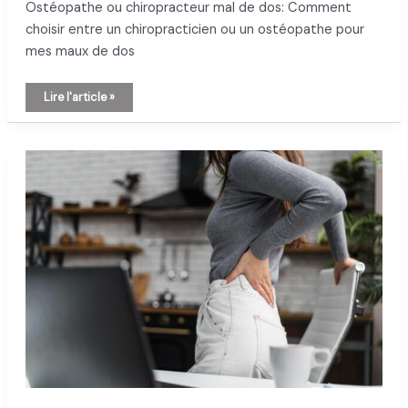
Ostéopathe ou chiropracteur mal de dos: Comment
choisir entre un chiropracticien ou un ostéopathe pour
mes maux de dos
Ostéopathe
Lire l'article »
ou
chiropracteur
mal
de
dos:
Comment
choisir
entre
un
chiropracticien
ou
un
ostéopathe
pour
mes
maux
de
dos