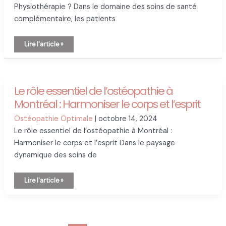
Physiothérapie ? Dans le domaine des soins de santé
complémentaire, les patients
Quelle
Lire l'article »
est
la
différence
entre
l’Ostéopathie
et
la
Le rôle essentiel de l’ostéopathie à
Physiothérapie
?
Montréal : Harmoniser le corps et l’esprit
Ostéopathie Optimale
|
octobre 14, 2024
Le rôle essentiel de l’ostéopathie à Montréal :
Harmoniser le corps et l’esprit Dans le paysage
dynamique des soins de
Le
Lire l'article »
rôle
essentiel
de
l’ostéopathie
à
Montréal
: