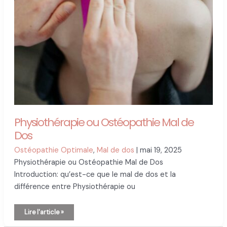
Physiothérapie ou Ostéopathie Mal de
Dos
Ostéopathie Optimale
,
Mal de dos
|
mai 19, 2025
Physiothérapie ou Ostéopathie Mal de Dos
Introduction: qu’est-ce que le mal de dos et la
différence entre Physiothérapie ou
Physiothérapie
Lire l'article »
ou
Ostéopathie