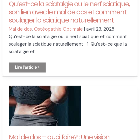
Qu’est-ce la sciatalgie ou le nerf sciatique,
son lien avec le mal de dos et comment
soulager la sciatique naturellement
Mal de dos
,
Ostéopathie Optimale
|
avril 28, 2025
Qu’est-ce la sciatalgie ou le nerf sciatique et comment
soulager la sciatique naturellement 1. Qu’est-ce que la
sciatalgie et
Qu’est-
Lire l'article »
ce
la
sciatalgie
ou
le
nerf
sciatique,
son
lien
avec
le
mal
de
dos
et
comment
soulager
la
Mal de dos – quoi faire? : Une vision
sciatique