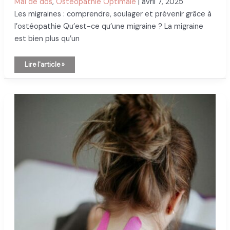
Mal de dos
,
Ostéopathie Optimale
|
avril 7, 2025
comprendre
la
Les migraines : comprendre, soulager et prévenir grâce à
cervicalgie
et
l’ostéopathie Qu’est-ce qu’une migraine ? La migraine
comment
la
est bien plus qu’un
soulager
naturellement
Les
Lire l'article »
migraines
:
comprendre,
soulager
et
prévenir
grâce
à
l’ostéopathie