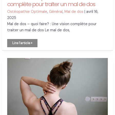
naturellement
complète pour traiter un mal de dos
Ostéopathie Optimale
,
Général
,
Mal de dos
|
avril 16,
2025
Mal de dos – quoi faire? : Une vision complète pour
traiter un mal de dos Le mal de dos,
Mal
Lire l'article »
de
dos
–
quoi
faire?
:
Une
vision
complète
pour
traiter
un
mal
de
dos