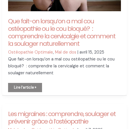
Que fait-on lorsqu’on a mal cou
ostéopathie ou le cou bloqué? :
comprendre la cervicalgie et comment
la soulager naturellement
Ostéopathie Optimale
,
Mal de dos
|
avril 15, 2025
Que fait-on lorsqu’on a mal cou ostéopathie ou le cou
bloqué? : comprendre la cervicalgie et comment la
soulager naturellement
Que
Lire l'article »
fait-
on
lorsqu’on
a
mal
cou
ostéopathie
Les migraines : comprendre, soulager et
ou
le
prévenir grâce à l’ostéopathie
cou
bloqué?
: