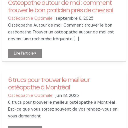
Osteopathe autour de moi : comment
trouver le bon praticien près de chez soi
Ostéopathie Optimale
|
septembre 6, 2025
Ostéopathe Autour de moi: Comment trouver le bon
ostéopathe Trouver un osteopathe autour de moi est
devenu une recherche fréquente […]
Osteopathe
Lire l'article »
autour
de
moi
:
comment
trouver
le
6 trucs pour trouver le meilleur
bon
praticien
ostéopathe à Montréal
près
de
chez
Ostéopathie Optimale
|
juin 18, 2025
soi
6 trucs pour trouver le meilleur ostéopathe à Montréal
Est-ce que vous sortez souvent de vos rendez-vous en
vous demandant