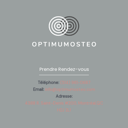
Prendre Rendez-vous
Téléphone:
(514) 961-0687
Email:
info@optimumosteo.com
Adresse:
4388 R. Saint-Denis #200, Montréal,QC
H2J 2L1