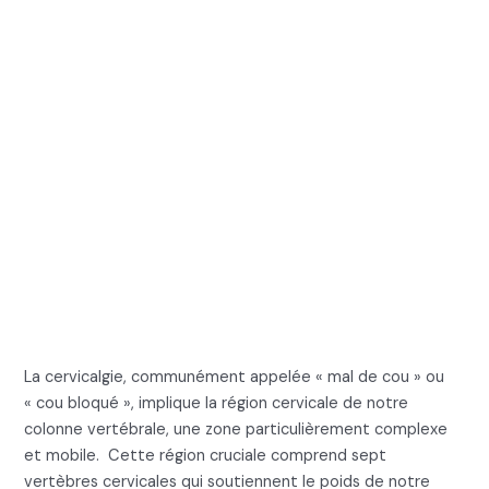
comment la soulager
naturellement
1. Qu’est-ce que la
cervicalgie, le mal cou
ostéopathie et le cou
bloqué ?
La cervicalgie, communément appelée « mal de cou » ou
« cou bloqué », implique la région cervicale de notre
colonne vertébrale, une zone particulièrement complexe
et mobile. Cette région cruciale comprend sept
vertèbres cervicales qui soutiennent le poids de notre