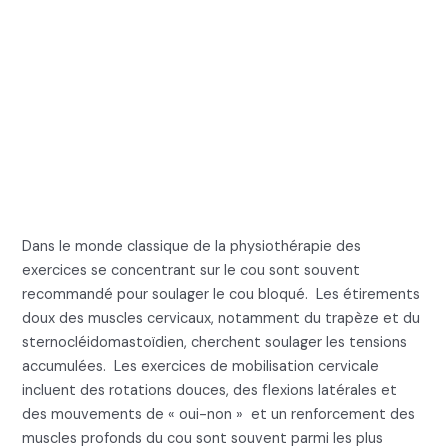
5. Exercices pour le mal de
cou et le cou bloqué : yoga
global et mouvements
libérateurs pour le mal
cou ostéopathie
Dans le monde classique de la physiothérapie des
exercices se concentrant sur le cou sont souvent
recommandé pour soulager le cou bloqué. Les étirements
doux des muscles cervicaux, notamment du trapèze et du
sternocléidomastoïdien, cherchent soulager les tensions
accumulées. Les exercices de mobilisation cervicale
incluent des rotations douces, des flexions latérales et
des mouvements de « oui-non » et un renforcement des
muscles profonds du cou sont souvent parmi les plus