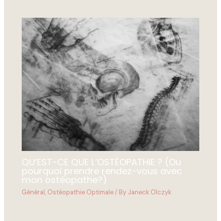
QU’EST-CE QUE L’OSTÉOPATHIE ? (Ou
pourquoi prendre rendez-vous avec
mon ostéopathe?)
Général
,
Ostéopathie Optimale
/ By
Janeck Olczyk