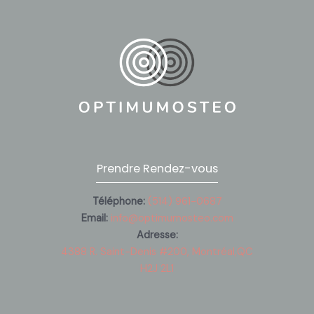
Prendre Rendez-vous
Téléphone:
(514) 961-0687
Email:
info@optimumosteo.com
Adresse:
4388 R. Saint-Denis #200, Montréal,QC
H2J 2L1