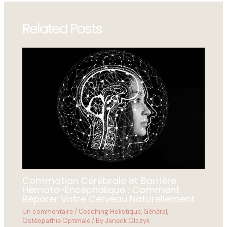
Related Posts
Commotion Cérébrale et Barrière
Hémato-Encéphalique : Comment
Réparer Votre Cerveau Naturellement
Un commentaire
/
Coaching Holistique
,
Général
,
Ostéopathie Optimale
/ By
Janeck Olczyk