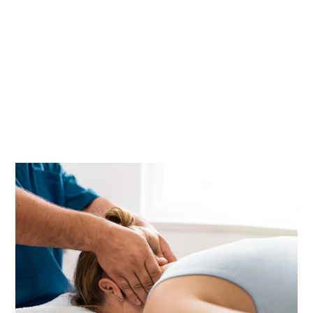
6. OptimumOsteo : une
approche holistique du
mal de cou (mal cou
ostéopathie)