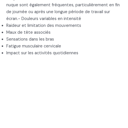
nuque sont également fréquentes, particulièrement en fin
de journée ou après une longue période de travail sur
écran.- Douleurs variables en intensité
Raideur et limitation des mouvements
Maux de tête associés
Sensations dans les bras
Fatigue musculaire cervicale
Impact sur les activités quotidiennes
3. Les causes du mal de
cou et du cou bloqué :
Causes structurelles et la
connexion profonde avec
le cœur et les émotions